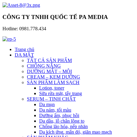
CÔNG TY TNHH QUỐC TẾ PA MEDIA
Hotline: 0981.778.434
Trang chủ
DA MẶT
TẤT CẢ SẢN PHẨM
CHỐNG NẮNG
DƯỠNG MẮT – MÔI
CREAM – KEM DƯỠNG
SẢN PHẨM LÀM SẠCH
Lotion, toner
Sữa rửa mặt, tẩy trang
SERUM – TINH CHẤT
Da mụn
Da nám, tối màu
Dưỡng ẩm, phục hồi
Da dầu, lỗ chân lông to
Chống lão hóa, nếp nhăn
Da kích ứng, mẩn đỏ, giãn mao mạch