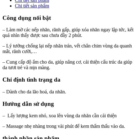
Chi tiết sản phẩm
Chi tiết sản phẩm
Công dụng nổi bật
– Làm mờ các nếp nhăn, rãnh gấp, giúp xóa nhăn ngay lập tức, kết
quả nhìn thấy được sau chưa đầy 2 phút.
– Lý tưởng chống lại nếp nhăn trán, vết chân chim vùng da quanh
mắt, rãnh cười,…
– Cung cấp độ ẩm cho da, giúp nâng cơ, cải thiện cấu trúc da giúp
da tươi trẻ và mịn màng.
Chỉ định tình trạng da
– Dành cho da lão hoá, da nhăn.
Hướng dẫn sử dụng
– Lấy lượng kem nhỏ, xoa lên vùng da nhăn cần cải thiện
– Massage nhẹ nhàng trong vài phút để kem thẩm thấu vào da.
thành phần sản phẩm