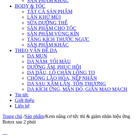
SẢN PHẨM KHÁC
BODY & TÓC
TẤT CẢ SẢN PHẨM
LĂN KHỬ MÙI
SỮA DƯỠNG THỂ
SẢN PHẨM CHO TÓC
SẢN PHẨM VÙNG KÍN
TĂNG KÍCH THƯỚC NGỰC
SẢN PHẨM KHÁC
THEO VẤN ĐỀ DA
DA MỤN
DA NÁM, TỐI MÀU
DƯỠNG ẨM, PHỤC HỒI
DA DẦU, LỖ CHÂN LÔNG TO
CHỐNG LÃO HÓA, NẾP NHĂN
DA SAU XÂM LẤN, TỔN THƯƠNG
DA KÍCH ỨNG, MẨN ĐỎ, GIÃN MAO MẠCH
Tin tức
Giới thiệu
Liên hệ
Trang chủ
/
Sản phẩm
/
Kem nâng cơ tức thì & giảm nhăn hiệu ứng
Botox sau 2 phút