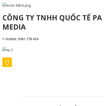
CÔNG TY TNHH QUỐC TẾ PA
MEDIA
Hotline: 0981.778.434
Trang Chủ
Sản Phẩm
Kem Dưỡng Mắt Giảm Nhăn Và Thâm
/
/