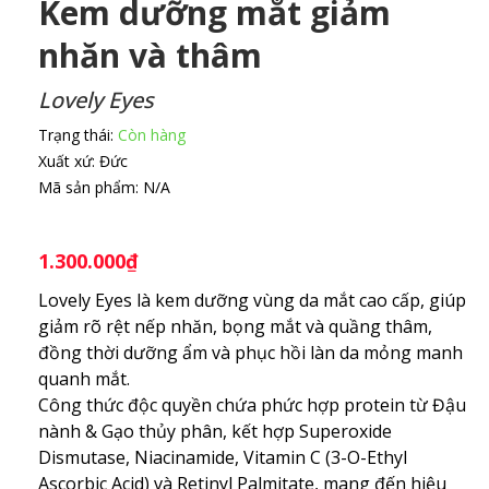
Kem dưỡng mắt giảm
nhăn và thâm
Lovely Eyes
Trạng thái:
Còn hàng
Xuất xứ:
Đức
Mã sản phẩm:
N/A
1.300.000
₫
Lovely Eyes là kem dưỡng vùng da mắt cao cấp, giúp
giảm rõ rệt nếp nhăn, bọng mắt và quầng thâm,
đồng thời dưỡng ẩm và phục hồi làn da mỏng manh
quanh mắt.
Công thức độc quyền chứa phức hợp protein từ Đậu
nành & Gạo thủy phân, kết hợp Superoxide
Dismutase, Niacinamide, Vitamin C (3-O-Ethyl
Ascorbic Acid) và Retinyl Palmitate, mang đến hiệu