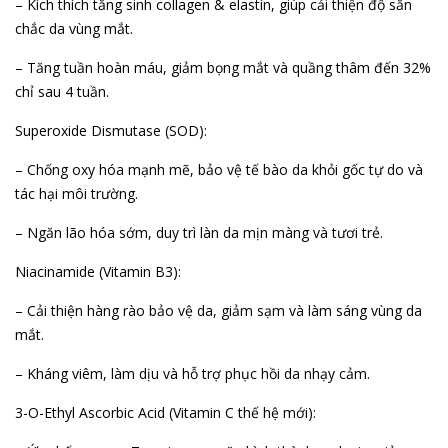
– Kích thích tăng sinh collagen & elastin, giúp cải thiện độ săn
chắc da vùng mắt.
– Tăng tuần hoàn máu, giảm bọng mắt và quầng thâm đến 32%
chỉ sau 4 tuần.
Superoxide Dismutase (SOD):
– Chống oxy hóa mạnh mẽ, bảo vệ tế bào da khỏi gốc tự do và
tác hại môi trường.
– Ngăn lão hóa sớm, duy trì làn da mịn màng và tươi trẻ.
Niacinamide (Vitamin B3):
– Cải thiện hàng rào bảo vệ da, giảm sạm và làm sáng vùng da
mắt.
– Kháng viêm, làm dịu và hỗ trợ phục hồi da nhạy cảm.
3-O-Ethyl Ascorbic Acid (Vitamin C thế hệ mới):