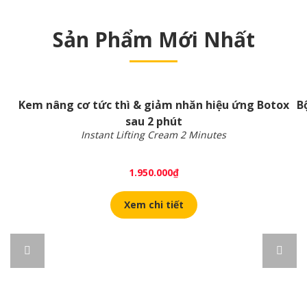
Sản Phẩm Mới Nhất
Kem nâng cơ tức thì & giảm nhăn hiệu ứng Botox
B
sau 2 phút
Instant Lifting Cream 2 Minutes
1.950.000
₫
Xem chi tiết