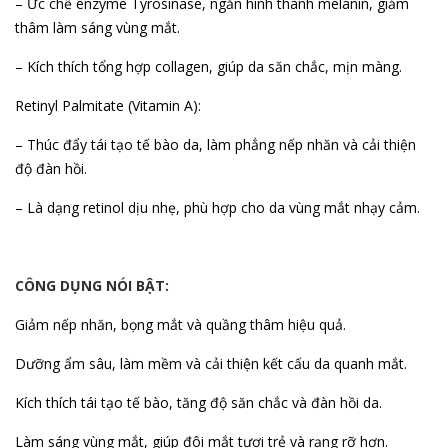
– Ức chế enzyme Tyrosinase, ngăn hình thành melanin, giảm
thâm làm sáng vùng mắt.
– Kích thích tổng hợp collagen, giúp da săn chắc, mịn màng.
Retinyl Palmitate (Vitamin A):
– Thúc đẩy tái tạo tế bào da, làm phẳng nếp nhăn và cải thiện
độ đàn hồi.
– Là dạng retinol dịu nhẹ, phù hợp cho da vùng mắt nhạy cảm.
CÔNG DỤNG NÓI BẬT:
Giảm nếp nhăn, bọng mắt và quầng thâm hiệu quả.
Dưỡng ẩm sâu, làm mềm và cải thiện kết cấu da quanh mắt.
Kích thích tái tạo tế bào, tăng độ săn chắc và đàn hồi da.
Làm sáng vùng mắt, giúp đôi mắt tươi trẻ và rạng rỡ hơn.