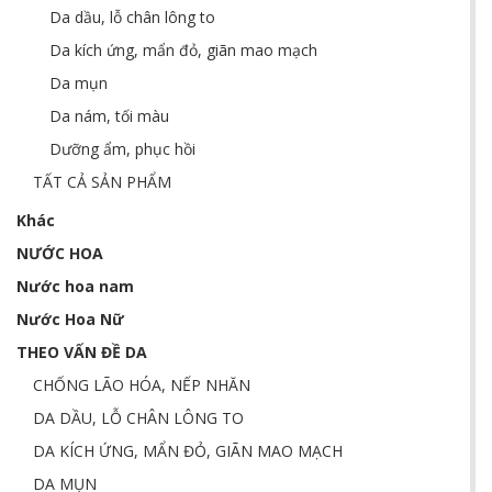
Da dầu, lỗ chân lông to
Da kích ứng, mẩn đỏ, giãn mao mạch
Da mụn
Da nám, tối màu
Dưỡng ẩm, phục hồi
TẤT CẢ SẢN PHẨM
Khác
NƯỚC HOA
Nước hoa nam
Nước Hoa Nữ
THEO VẤN ĐỀ DA
CHỐNG LÃO HÓA, NẾP NHĂN
DA DẦU, LỖ CHÂN LÔNG TO
DA KÍCH ỨNG, MẨN ĐỎ, GIÃN MAO MẠCH
DA MỤN