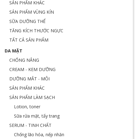
SẢN PHẨM KHÁC
SẢN PHẨM VÙNG KÍN
SỮA DƯỠNG THỂ
TĂNG KÍCH THƯỚC NGỰC
TẤT CẢ SẢN PHẨM
DA MẶT
CHỐNG NẮNG
CREAM - KEM DƯỠNG
DƯỠNG MẮT - MÔI
SẢN PHẨM KHÁC
SẢN PHẨM LÀM SẠCH
Lotion, toner
Sữa rửa mặt, tẩy trang
SERUM - TINH CHẤT
Chống lão hóa, nếp nhăn