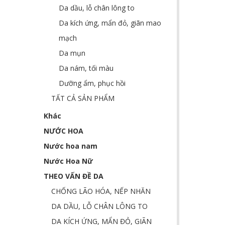
Da dầu, lỗ chân lông to
Da kích ứng, mẩn đỏ, giãn mao
mạch
Da mụn
Da nám, tối màu
Dưỡng ẩm, phục hồi
TẤT CẢ SẢN PHẨM
Khác
NƯỚC HOA
Nước hoa nam
Nước Hoa Nữ
THEO VẤN ĐỀ DA
CHỐNG LÃO HÓA, NẾP NHĂN
DA DẦU, LỖ CHÂN LÔNG TO
DA KÍCH ỨNG, MẨN ĐỎ, GIÃN