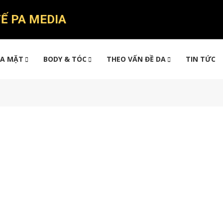
Ế PA MEDIA
A MẶT
BODY & TÓC
THEO VẤN ĐỀ DA
TIN TỨC