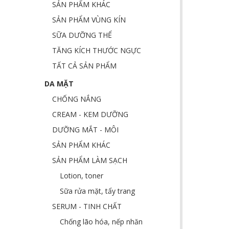
SẢN PHẨM KHÁC
SẢN PHẨM VÙNG KÍN
SỮA DƯỠNG THỂ
TĂNG KÍCH THƯỚC NGỰC
TẤT CẢ SẢN PHẨM
DA MẶT
CHỐNG NẮNG
CREAM - KEM DƯỠNG
DƯỠNG MẮT - MÔI
SẢN PHẨM KHÁC
SẢN PHẨM LÀM SẠCH
Lotion, toner
Sữa rửa mặt, tẩy trang
SERUM - TINH CHẤT
Chống lão hóa, nếp nhăn